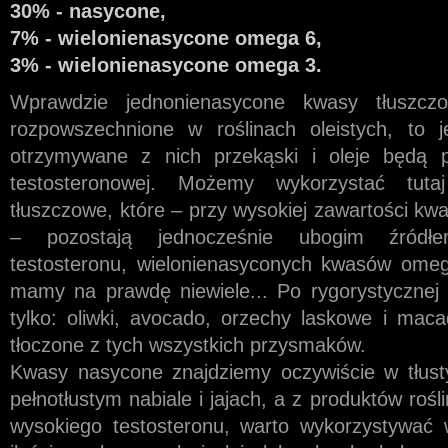
30% - nasycone,
7% - wielonienasycone omega 6,
3% - wielonienasycone omega 3.
Wprawdzie jednonienasycone kwasy tłuszc
rozpowszechnione w roślinach oleistych, to je
otrzymywane z nich przekąski i oleje będą p
testosteronowej. Możemy wykorzystać tutaj
tłuszczowe, które – przy wysokiej zawartości k
– pozostają jednocześnie ubogim źródłe
testosteronu, wielonienasyconych kwasów omega
mamy na prawdę niewiele... Po rygorystycznej 
tylko: oliwki, avocado, orzechy laskowe i maca
tłoczone z tych wszystkich przysmaków.
Kwasy nasycone znajdziemy oczywiście w tłus
pełnotłustym nabiale i jajach, a z produktów roś
wysokiego testosteronu, warto wykorzystywać w