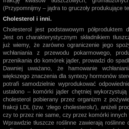
frakcję kwasów tłuszczowych, gromadzony
(Przypomnijmy – jądra to gruczoły produkujące te
Cholesterol i inni.
Cholesterol jest podstawowym półproduktem d
Jest on charakterystycznym składnikiem tłuszc
już wiemy, że zarówno ograniczenie jego spoż
wchłaniania z przewodu pokarmowego, produ
przenikania do komórek jąder, prowadzi do spad
Dawniej uważano, że hamowanie wchłaniani
większego znaczenia dla syntezy hormonów ster
potrafi samodzielnie wyprodukować odpowiednie
ustalono – komórki jąder chętniej wykorzystują
cholesterol pobierany przez organizm z pożywi
frakcji LDL (tzw. ‘złego cholesterolu’), aniżeli 
czy to przez nie same, czy przez komórki innych
Wprawdzie tłuszcze roślinne zawierają roślinne 