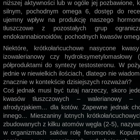
niższej aktywności lub w ogóle jej pozbawione,
silnym, pochodnym omega 6, dostęp do recep
ujemny wpływ na produkcję naszego hormonu
tłuszczowe z pozostałych grup ogranicza
endokannabionoidów, pochodnych kwasów omeg
Niektóre, krótkołańcuchowe nasycone kwasy
izowalerianowy czy hydroksymetylomasłowy 
półproduktami do syntezy testosteronu. W poży
jednie w niewielkich ilościach, dlatego nie wiado
znacznie w kontekście dzisiejszych rozważań?
Coś jednak musi być tutaj narzeczy, skoro jed
kwasów tłuszczowych – walerianowy – j
afrodyzjakiem... dla kotów. Zapewne jednak cho
innego... Mieszaniny lotnych krótkołańcuchowy
zbudowanych z kilku atomów węgla (2-5), nazywan
w organizmach saków rolę feromonów. Kopuliny