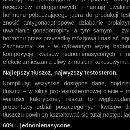
receptorów androgenowych, i hamują uwalnia
hormonu pobudzającego jądra do produkcji tes
znosić antygonadotropowe dziabanie prolakty
uwalnianie gonadotropiny, a tym samym – zwi
hormonu przez przysadkę mózgową i nasilać jego
Zaznaczmy, że - w cytowanym wyżej badaniu
kompozycję kwasów jednonienasyconych i 
efekcie zmieszania oliwy z masłem kokosowym...
Najlepszy tłuszcz, najwyższy testosteron.
Kompilując wszystkie dostępne dane, dojdzi
tłuszcz – w silnie pro-testosteronowej diecie – 
wartości kalorycznej; reszta to węglowoda
procentowy udział poszczególnych kwasów tłu
tłuszczu powinien kształtować się tutaj następują
60% - jednonienasycone,