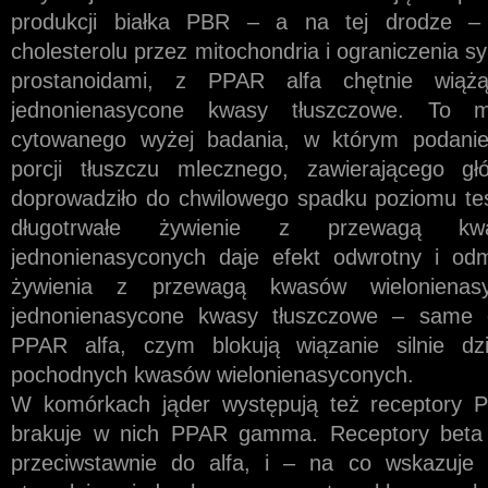
produkcji białka PBR – a na tej drodze – 
cholesterolu przez mitochondria i ograniczenia s
prostanoidami, z PPAR alfa chętnie wiąż
jednonienasycone kwasy tłuszczowe. To m
cytowanego wyżej badania, w którym podanie 
porcji tłuszczu mlecznego, zawierającego g
doprowadziło do chwilowego spadku poziomu tes
długotrwałe żywienie z przewagą k
jednonienasyconych daje efekt odwrotny i od
żywienia z przewagą kwasów wielonienasy
jednonienasycone kwasy tłuszczowe – same d
PPAR alfa, czym blokują wiązanie silnie dzi
pochodnych kwasów wielonienasyconych.
W komórkach jąder występują też receptory P
brakuje w nich PPAR gamma. Receptory beta w
przeciwstawnie do alfa, i – na co wskazuje 