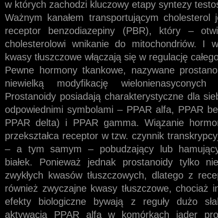
w których zachodzi kluczowy etapy syntezy testo
Ważnym kanałem transportującym cholesterol j
receptor benzodiazepiny (PBR), który – otwi
cholesterolowi wnikanie do mitochondriów. I 
kwasy tłuszczowe włączają się w regulację całego
Pewne hormony tkankowe, nazywane prostanoi
niewielką modyfikację wielonienasyconych
Prostanoidy posiadają charakterystyczne dla sie
odpowiednimi symbolami – PPAR alfa, PPAR be
PPAR delta) i PPAR gamma. Wiązanie horm
przekształca receptor w tzw. czynnik transkrypcy
– a tym samym – pobudzający lub hamujący 
białek. Ponieważ jednak prostanoidy tylko ni
zwykłych kwasów tłuszczowych, dlatego z rec
również zwyczajne kwasy tłuszczowe, chociaż 
efekty biologiczne bywają z reguły dużo sła
aktywacja PPAR alfa w komórkach jąder pr