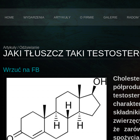
HOME
WYDARZENIA
ARTYKUŁY
O FIRMIE
GALERIE
RADOM 
Artykuły / Odżywianie
JAKI TŁUSZCZ TAKI TESTOSTE
Wrzuć na FB
Cholest
półpro
testo
charakte
skład
zwierzęc
że zaró
spożyci