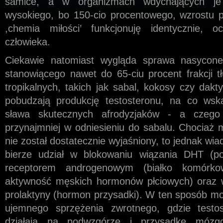
samice, a w organizmach wdychających j
wysokiego, bo 150-cio procentowego, wzrostu p
,chemia miłości’ funkcjonuję identycznie, o
człowieka.
Ciekawie natomiast wygląda sprawa nasycon
stanowiącego nawet do 65-ciu procent frakcji 
tropikalnych, takich jak sabal, kokosy czy dakt
pobudzają produkcję testosteronu, na co wsk
sława skutecznych afrodyzjaków - a czego
przynajmniej w odniesieniu do sabalu. Chociaż 
nie został dostatecznie wyjaśniony, to jednak w
bierze udział w blokowaniu wiązania DHT (po
receptorem androgenowym (białko komórko
aktywność męskich hormonów płciowych) oraz
prolaktyny (hormon przysadki). W ten sposób mo
ujemnego sprzężenia zwrotnego, gdzie testo
działają na podwzgórze i przysadkę mózg