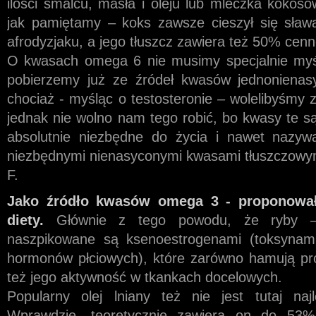
ilości smalcu, masła i oleju lub mleczka kokoso
jak pamiętamy – koks zawsze cieszył się sław
afrodyzjaku, a jego tłuszcz zawiera też 50% ce
O kwasach omega 6 nie musimy specjalnie myśle
pobierzemy już ze źródeł kwasów jednonienas
chociaż - myśląc o testosteronie – wolelibyśmy
jednak nie wolno nam tego robić, bo kwasy te są 
absolutnie niezbędne do życia i nawet nazyw
niezbędnymi nienasyconymi kwasami tłuszczowym
F.
Jako źródło kwasów omega 3 - proponował
diety.
Głównie z tego powodu, że ryby –
naszpikowane są ksenoestrogenami (toksynami
hormonów płciowych), które zarówno hamują pro
też jego aktywność w tkankach docelowych.
Popularny olej lniany też nie jest tutaj naj
Wprawdzie, teoretycznie zawiera on do 5