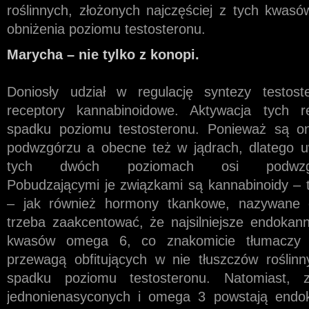
roślinnych, złożonych najczęściej z tych kwas
obniżenia poziomu testosteronu.
Marycha – nie tylko z konopi.
Doniosły udział w regulację syntezy testos
receptory kannabinoidowe. Aktywacja tych 
spadku poziomu testosteronu. Ponieważ są o
podwzgórzu a obecne też w jądrach, dlatego uw
tych dwóch poziomach osi podwzgórze
Pobudzającymi je związkami są kannabinoidy – t
– jak również hormony tkankowe, nazywane 
trzeba zaakcentować, że najsilniejsze endokan
kwasów omega 6, co znakomicie tłumaczy 
przewagą obfitujących w nie tłuszczów rośli
spadku poziomu testosteronu. Natomiast,
jednonienasyconych i omega 3 powstają endok