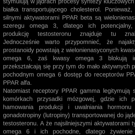
stymulują w jądrach procesy syntezy kluczowych 
białka transportującego cholesterol. Ponieważ
silnymi aktywatorami PPAR beta są wieloniena
szeregu omega 3, dlatego ich potencjalny,
produkcję testosteronu znajduje tu znak
Jednocześnie warto przypomnieć, że najakty
prostanoidy powstają z wielonienasyconych kwa
omega 6, zaś kwasy omega 3 blokują ic
przekształcają się przy tym do mało aktywnych p
pochodnym omega 6 dostęp do receptorów PP
PPAR alfa.
Natomiast receptory PPAR gamma legitymują si
komórkach przysadki mózgowej, gdzie ich p
hamowania produkcji i uwalniania hormonu 
gonadotropiny (lutropiny) transportowanej do jąd
testosteronu. A że najsilniejszymi aktywatorami
omega 6 i ich pochodne, dlatego żywienie