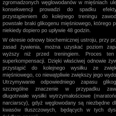
zgromadzonych węglowodanów w mięśniach uleg
konsekwencji prowadzi do spadku efekt
przystąpieniem do kolejnego treningu zawod
powstałe braki glikogenu mięśniowego, którego p
niekiedy dopiero po upływie 48 godzin.
W okresie odnowy biochemicznej ustroju, przy pr
zasad żywienia, można uzyskać poziom za
wyższy niż przed treningiem. Proces ten
superkompensacji. Dzięki właściwej odnowie ży
przystąpić do kolejnego wysiłku ze zwię
mięśniowego, co niewątpliwie zwiększy jego wydo
Utrzymywanie odpowiedniego zapasu glik
szczególne znaczenie w przypadku zawo
długotrwałe wysiłki wytrzy­małościowe (maratoń
narciarscy), gdyż węglowodany są niezbędne dl
kwasów tłuszczowych, będących w tych dys