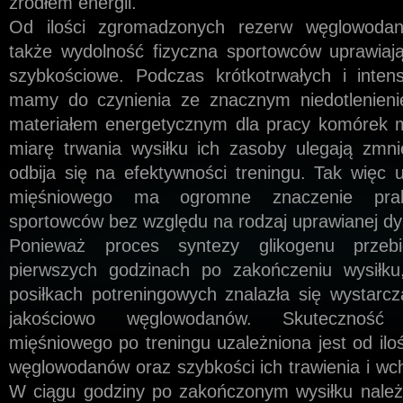
źródłem energii.
Od ilości zgromadzonych rezerw węglowodan
także wydolność fizyczna sportowców uprawiają
szybkościowe. Podczas krótkotrwałych i inten
mamy do czynienia ze znacznym niedotlenien
materiałem energetycznym dla pracy komórek 
miarę trwania wysiłku ich zasoby ulegają zmnie
odbija się na efektywności treningu. Tak więc u
mięśniowego ma ogromne znaczenie prak
sportowców bez względu na rodzaj uprawianej dys
Ponieważ proces syntezy glikogenu przebi
pierwszych godzinach po zakończeniu wysiłk
posiłkach potrenin­gowych znalazła się wystarcz
jakościowo węglo­wodanów. Skuteczność
mięśniowego po treningu uzależ­niona jest od ilo
węglowodanów oraz szybkości ich trawienia i wch
W ciągu godziny po zakończonym wysiłku należ