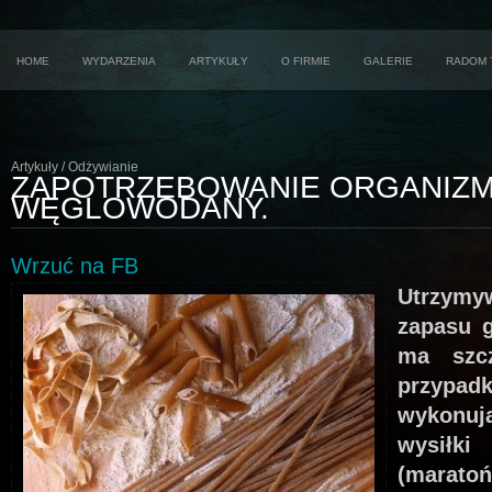
HOME
WYDARZENIA
ARTYKUŁY
O FIRMIE
GALERIE
RADOM 
Artykuły / Odżywianie
ZAPOTRZEBOWANIE ORGANIZM
WĘGLOWODANY.
Wrzuć na FB
Utrzymy
zapasu 
ma szc
przyp
wykonu
wysiłk
(marat