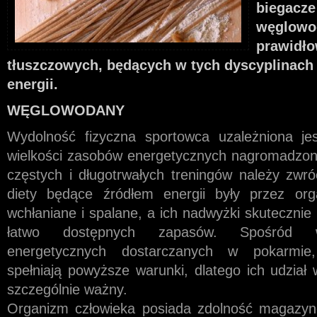
biegacz
węglowo
prawidł
tłuszczowych, będących w tych dyscyplinac
energii.
WĘGLOWODANY
Wydolność fizyczna sportowca uzależniona je
wielkości zasobów energetycznych nagromadzony
częstych i długotrwałych treningów należy zwró
diety będące źródłem energii były przez org
wchłaniane i spalane, a ich nadwyżki skuteczn
łatwo dostępnych zapasów. Spośród ws
energetycznych dostarczanych w pokarmie
spełniają powyższe warunki, dlatego ich udział 
szczególnie ważny.
Organizm człowieka posiada zdolność magazyn